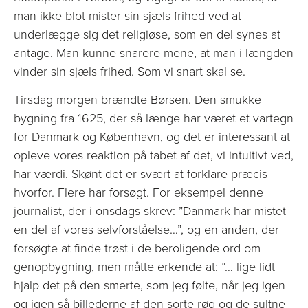
man ikke blot mister sin sjæls frihed ved at
underlægge sig det religiøse, som en del synes at
antage. Man kunne snarere mene, at man i længden
vinder sin sjæls frihed. Som vi snart skal se.
Tirsdag morgen brændte Børsen. Den smukke
bygning fra 1625, der så længe har været et vartegn
for Danmark og København, og det er interessant at
opleve vores reaktion på tabet af det, vi intuitivt ved,
har værdi. Skønt det er svært at forklare præcis
hvorfor. Flere har forsøgt. For eksempel denne
journalist, der i onsdags skrev: ”Danmark har mistet
en del af vores selvforståelse…”, og en anden, der
forsøgte at finde trøst i de beroligende ord om
genopbygning, men måtte erkende at: ”… lige lidt
hjalp det på den smerte, som jeg følte, når jeg igen
og igen så billederne af den sorte røg og de sultne