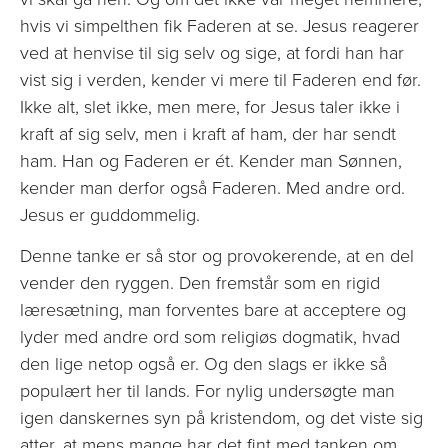
hvis vi simpelthen fik Faderen at se. Jesus reagerer
ved at henvise til sig selv og sige, at fordi han har
vist sig i verden, kender vi mere til Faderen end før.
Ikke alt, slet ikke, men mere, for Jesus taler ikke i
kraft af sig selv, men i kraft af ham, der har sendt
ham. Han og Faderen er ét. Kender man Sønnen,
kender man derfor også Faderen. Med andre ord.
Jesus er guddommelig.
Denne tanke er så stor og provokerende, at en del
vender den ryggen. Den fremstår som en rigid
læresætning, man forventes bare at acceptere og
lyder med andre ord som religiøs dogmatik, hvad
den lige netop også er. Og den slags er ikke så
populært her til lands. For nylig undersøgte man
igen danskernes syn på kristendom, og det viste sig
atter, at mens mange har det fint med tanken om