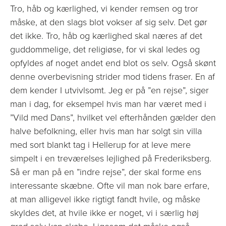
Tro, håb og kærlighed, vi kender remsen og tror
måske, at den slags blot vokser af sig selv. Det gør
det ikke. Tro, håb og kærlighed skal næres af det
guddommelige, det religiøse, for vi skal ledes og
opfyldes af noget andet end blot os selv. Også skønt
denne overbevisning strider mod tidens fraser. En af
dem kender I utvivlsomt. Jeg er på ”en rejse”, siger
man i dag, for eksempel hvis man har været med i
”Vild med Dans”, hvilket vel efterhånden gælder den
halve befolkning, eller hvis man har solgt sin villa
med sort blankt tag i Hellerup for at leve mere
simpelt i en treværelses lejlighed på Frederiksberg.
Så er man på en ”indre rejse”, der skal forme ens
interessante skæbne. Ofte vil man nok bare erfare,
at man alligevel ikke rigtigt fandt hvile, og måske
skyldes det, at hvile ikke er noget, vi i særlig høj