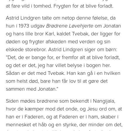
at fare vild i tomhed. Frygten for at blive forladt.
Astrid Lindgren talte om netop denne følelse, da
hun i 1973 udgav
Brødrene Løvehjerte
om Jonatan
og hans lille bror Karl, kaldet Tvebak, der ligger for
døden og frygter afskeden med verden og sin
elskede storebror. Astrid Lindgren siger om børn:
”Det, de er bange for, er fremfor alt at blive forladt,
og det er det, jeg har villet belyse i bogen her.
Sådan er det med Tvebak. Han kan gå i en hvilken
som helst død, bare han får lov til at gøre det
sammen med Jonatan.”
Siden mødes brødrene som bekendt i Nangijala,
hvor de kæmper mod det onde, og Jesu ord om, at
han er i Faderen, og at Faderen er i ham, skaber i
mennesket et håb og en styrke, der minder om det,