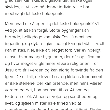
grad selv kan skabe. Ligesom det måske også
skyldes, at vi ikke på denne individ-rejse har
medbragt det faste holdepunkt.
Men hvad er så egentlig det faste holdepunkt? Vi
ved jo, at alt kan forgå. Stolte bygninger kan
brænde, helligdage kan afskaffes så nemt som
ingenting, og dyb religiøs indsigt kan gå tabt – ja, alt
kan mistes. Nej, ikke alt. Noget forbliver evindeligt,
uanset hvor mange bygninger, der går op i flammer,
og hvor meget vi glemmer at ære religionen. For
Jesu ord ér i verden og kan aldrig forsvinde fra den
igen. De er talt, de lever i os, og kirkens fundament
er ikke stenene, der kan brænde, men hans væren i
verden og det, han har sagt til os. At han og
Faderen er ét. At han er vejen og sandheden og
livet, og sjælen mister ikke frihed ved at
underlægge sig de ord, men erobrer frihed. Sjælen