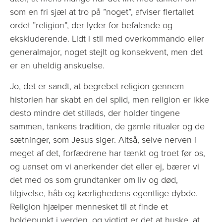
som en fri sjæl at tro på ”noget”, afviser flertallet
ordet ”religion”, der lyder for befalende og
ekskluderende. Lidt i stil med overkommando eller
generalmajor, noget stejlt og konsekvent, men det
er en uheldig anskuelse.
Jo, det er sandt, at begrebet religion gennem
historien har skabt en del splid, men religion er ikke
desto mindre det stillads, der holder tingene
sammen, tankens tradition, de gamle ritualer og de
sætninger, som Jesus siger. Altså, selve nerven i
meget af det, forfædrene har tænkt og troet før os,
og uanset om vi anerkender det eller ej, bærer vi
det med os som grundtanker om liv og død,
tilgivelse, håb og kærlighedens egentlige dybde.
Religion hjælper mennesket til at finde et
holdepunkt i verden, og vigtigt er det at huske, at