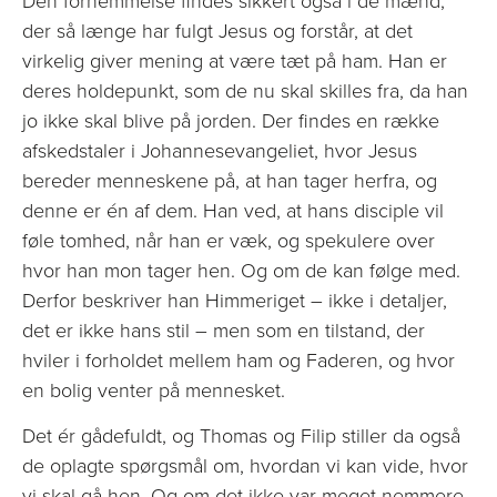
Den fornemmelse findes sikkert også i de mænd,
der så længe har fulgt Jesus og forstår, at det
virkelig giver mening at være tæt på ham. Han er
deres holdepunkt, som de nu skal skilles fra, da han
jo ikke skal blive på jorden. Der findes en række
afskedstaler i Johannesevangeliet, hvor Jesus
bereder menneskene på, at han tager herfra, og
denne er én af dem. Han ved, at hans disciple vil
føle tomhed, når han er væk, og spekulere over
hvor han mon tager hen. Og om de kan følge med.
Derfor beskriver han Himmeriget – ikke i detaljer,
det er ikke hans stil – men som en tilstand, der
hviler i forholdet mellem ham og Faderen, og hvor
en bolig venter på mennesket.
Det ér gådefuldt, og Thomas og Filip stiller da også
de oplagte spørgsmål om, hvordan vi kan vide, hvor
vi skal gå hen. Og om det ikke var meget nemmere,