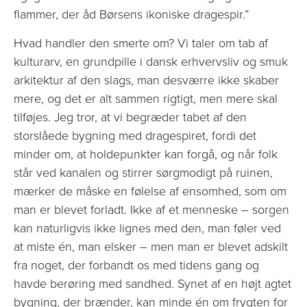
flammer, der åd Børsens ikoniske dragespir.”
Hvad handler den smerte om? Vi taler om tab af
kulturarv, en grundpille i dansk erhvervsliv og smuk
arkitektur af den slags, man desværre ikke skaber
mere, og det er alt sammen rigtigt, men mere skal
tilføjes. Jeg tror, at vi begræder tabet af den
storslåede bygning med dragespiret, fordi det
minder om, at holdepunkter kan forgå, og når folk
står ved kanalen og stirrer sørgmodigt på ruinen,
mærker de måske en følelse af ensomhed, som om
man er blevet forladt. Ikke af et menneske – sorgen
kan naturligvis ikke lignes med den, man føler ved
at miste én, man elsker – men man er blevet adskilt
fra noget, der forbandt os med tidens gang og
havde berøring med sandhed. Synet af en højt agtet
bygning, der brænder, kan minde én om frygten for