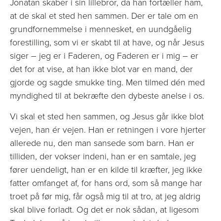
Jonatan skaber i sin lillebror, da han fortæller ham,
at de skal et sted hen sammen. Der er tale om en
grundfornemmelse i mennesket, en uundgåelig
forestilling, som vi er skabt til at have, og når Jesus
siger – jeg er i Faderen, og Faderen er i mig – er
det for at vise, at han ikke blot var en mand, der
gjorde og sagde smukke ting. Men tilmed dén med
myndighed til at bekræfte den dybeste anelse i os.
Vi skal et sted hen sammen, og Jesus går ikke blot
vejen, han ér vejen. Han er retningen i vore hjerter
allerede nu, den man sansede som barn. Han er
tilliden, der vokser indeni, han er en samtale, jeg
fører uendeligt, han er en kilde til kræfter, jeg ikke
fatter omfanget af, for hans ord, som så mange har
troet på før mig, får også mig til at tro, at jeg aldrig
skal blive forladt. Og det er nok sådan, at ligesom