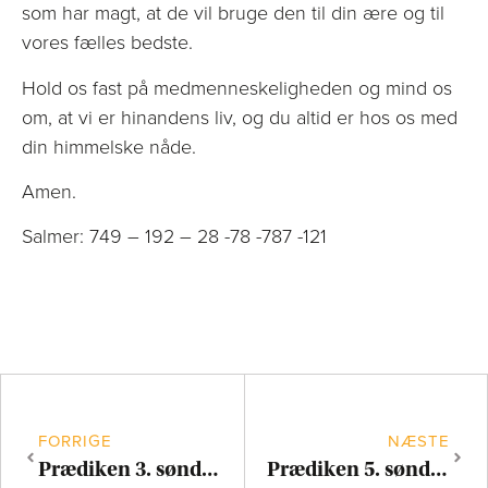
som har magt, at de vil bruge den til din ære og til
vores fælles bedste.
Hold os fast på medmenneskeligheden og mind os
om, at vi er hinandens liv, og du altid er hos os med
din himmelske nåde.
Amen.
Salmer: 749 – 192 – 28 -78 -787 -121
FORRIGE
NÆSTE
Prædiken 3. søndag efter påske
Prædiken 5. søndag efter påske – konfirmation