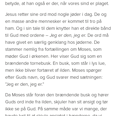
betyde, at han også er der, når vores sind er plaget.
Jesus retter sine ord mod nogle jøder i dag. De og
en masse andre mennesker er kommet til tro på
ham. Og i sin tale til dem knytter han et direkte bånd
til Gud med ordene –
Jeg er den, jeg er.
De ord må
have givet en særlig genklang hos jøderne. De
stammer nemlig fra fortællingen om Moses, som
møder Gud i ørkenen. Her viser Gud sig som en
brændende tornebusk. En busk, som står i lys lue,
men ikke bliver fortæret af ilden. Moses spørger
efter Guds navn, og Gud svarer med sætningen:
”Jeg er den, jeg er.”
Da Moses står foran den brændende busk og hører
Guds ord inde fra ilden, skjuler han sit ansigt og tør
ikke se på Gud. På samme måde var vi mange, der
havde lyst til at skjule ansigtet i hænderne, da vi