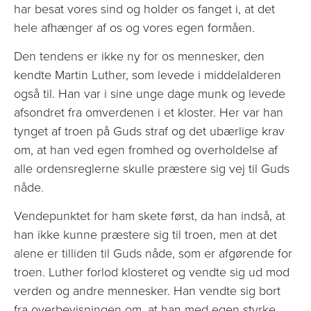
har besat vores sind og holder os fanget i, at det
hele afhænger af os og vores egen formåen.
Den tendens er ikke ny for os mennesker, den
kendte Martin Luther, som levede i middelalderen
også til. Han var i sine unge dage munk og levede
afsondret fra omverdenen i et kloster. Her var han
tynget af troen på Guds straf og det ubærlige krav
om, at han ved egen fromhed og overholdelse af
alle ordensreglerne skulle præstere sig vej til Guds
nåde.
Vendepunktet for ham skete først, da han indså, at
han ikke kunne præstere sig til troen, men at det
alene er tilliden til Guds nåde, som er afgørende for
troen. Luther forlod klosteret og vendte sig ud mod
verden og andre mennesker. Han vendte sig bort
fra overbevisningen om, at han med egen styrke