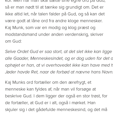
kor. Men når man skal sætte sine egne ord på Gud,
så er man nødt til at tænke sig grundigt om. Det er
ikke altid let, når talen falder på Gud, og så kan det
være godt at låne ord fra andre kloge mennesker.
Kaj Munk, som var en modig og klog præst og
modstandsmand under anden verdenskrig, skriver
om Gud:
Selve Ordet Gud er saa stort, at det slet ikke kan lig
alle Gaader, Menneskesindet, og er dog uden for det og
ophøjet er han, at vi overhovedet ikke kan have med 
Jøder havde Ret, naar de forbød at nævne hans Navn
Kaj Munks ord fortæller om den ærefrygt, et
menneske kan fyldes af, når man vil forsøge at
beskrive Gud. I dem ligger der også en stor trøst, for
de fortæller, at Gud er i alt, også i mørket. Han
skjuler sig i det gådefulde menneskesind, og det må