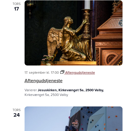
TORS
17
17. september kl. 17:00
Aftengudstjeneste
Aftengudstjeneste
Varierer
Jesuskirken, Kirkevænget 5a, 2500 Valby,
Kirkevænget 5a, 2500 Valby
TORS
24