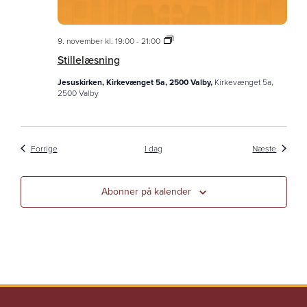
Stillelæsning
9. november kl. 19:00
-
21:00
Stillelæsning
Jesuskirken, Kirkevænget 5a, 2500 Valby,
Kirkevænget 5a,
2500 Valby
Begivenheder
Begiven
Forrige
I dag
Næste
Abonner på kalender