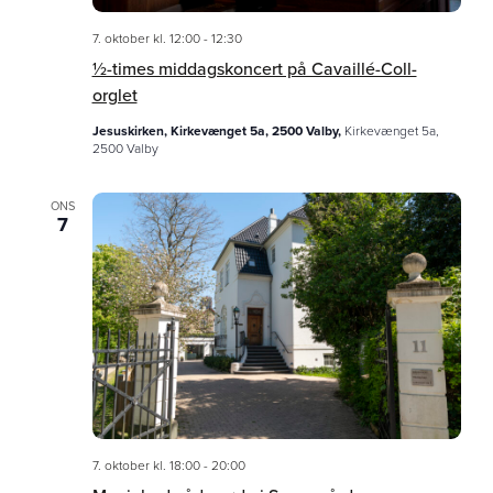
7. oktober kl. 12:00
-
12:30
½-times middagskoncert på Cavaillé-Coll-
orglet
Jesuskirken, Kirkevænget 5a, 2500 Valby,
Kirkevænget 5a,
2500 Valby
ONS
7
7. oktober kl. 18:00
-
20:00