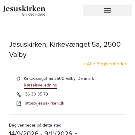
Jesuskirken, Kirkevænget 5a, 2500
Valby
« Alle Begivenheder
Adresse
Kirkevænget 5a
2500
Valby
,
Danmark
Kørselsvejledning
Tlf.
36 30 35 79
Hjemmeside
https://jesuskirken.dk
Begivenheder på dette sted
14/9/2026
 - 
9/11/2026