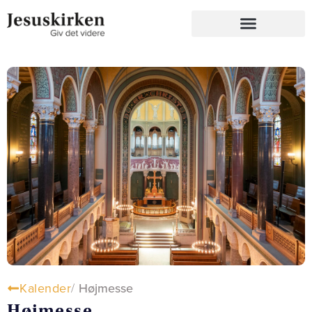
Kalender
/
Højmesse
Højmesse