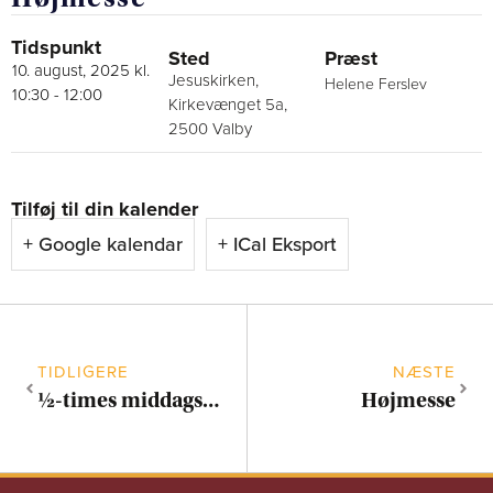
Tidspunkt
Sted
Præst
10. august, 2025 kl.
Jesuskirken,
Helene Ferslev
10:30
-
12:00
Kirkevænget 5a,
2500 Valby
Tilføj til din kalender
+ Google kalendar
+ ICal Eksport
TIDLIGERE
NÆSTE
½-times middagskoncert på Cavaillé-Coll-orglet
Højmesse