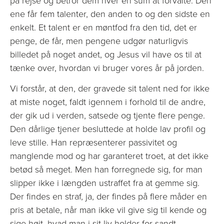
på rejse og betror dem hver en sum at forvalte. Den
ene får fem talenter, den anden to og den sidste en
enkelt. Et talent er en møntfod fra den tid, det er
penge, de får, men pengene udgør naturligvis
billedet på noget andet, og Jesus vil have os til at
tænke over, hvordan vi bruger vores år på jorden.
Vi forstår, at den, der gravede sit talent ned for ikke
at miste noget, faldt igennem i forhold til de andre,
der gik ud i verden, satsede og tjente flere penge.
Den dårlige tjener besluttede at holde lav profil og
leve stille. Han repræsenterer passivitet og
manglende mod og har garanteret troet, at det ikke
betød så meget. Men han forregnede sig, for man
slipper ikke i længden ustraffet fra at gemme sig.
Der findes en straf, ja, der findes på flere måder en
pris at betale, når man ikke vil give sig til kende og
sige højt, hvad man i sit liv holder for sandt.