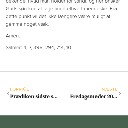
bekende, hvad man holder for sandt, og her ønsker
Guds søn kun at tage imod ethvert menneske. Fra
dette punkt vil det ikke længere være muligt at
gemme noget væk.
Amen.
Salmer: 4, 7, 396, 294, 714, 10
FORRIGE
NÆSTE
Prædiken sidste søndag efter helligtrekonger
Fredagsmøder 2024