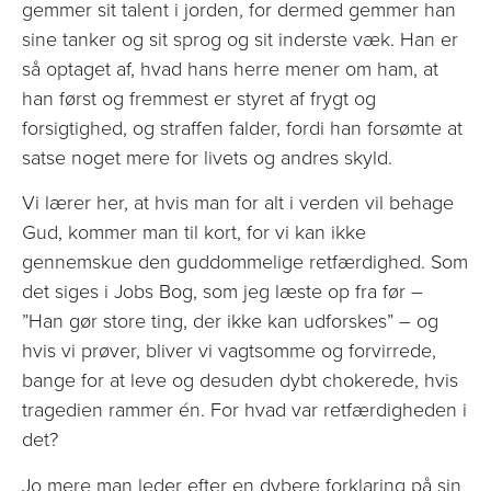
gemmer sit talent i jorden, for dermed gemmer han
sine tanker og sit sprog og sit inderste væk. Han er
så optaget af, hvad hans herre mener om ham, at
han først og fremmest er styret af frygt og
forsigtighed, og straffen falder, fordi han forsømte at
satse noget mere for livets og andres skyld.
Vi lærer her, at hvis man for alt i verden vil behage
Gud, kommer man til kort, for vi kan ikke
gennemskue den guddommelige retfærdighed. Som
det siges i Jobs Bog, som jeg læste op fra før –
”Han gør store ting, der ikke kan udforskes” – og
hvis vi prøver, bliver vi vagtsomme og forvirrede,
bange for at leve og desuden dybt chokerede, hvis
tragedien rammer én. For hvad var retfærdigheden i
det?
Jo mere man leder efter en dybere forklaring på sin