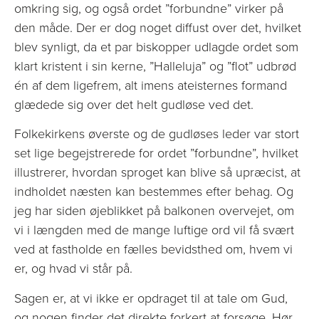
omkring sig, og også ordet ”forbundne” virker på
den måde. Der er dog noget diffust over det, hvilket
blev synligt, da et par biskopper udlagde ordet som
klart kristent i sin kerne, ”Halleluja” og ”flot” udbrød
én af dem ligefrem, alt imens ateisternes formand
glædede sig over det helt gudløse ved det.
Folkekirkens øverste og de gudløses leder var stort
set lige begejstrerede for ordet ”forbundne”, hvilket
illustrerer, hvordan sproget kan blive så upræcist, at
indholdet næsten kan bestemmes efter behag. Og
jeg har siden øjeblikket på balkonen overvejet, om
vi i længden med de mange luftige ord vil få svært
ved at fastholde en fælles bevidsthed om, hvem vi
er, og hvad vi står på.
Sagen er, at vi ikke er opdraget til at tale om Gud,
og nogen finder det direkte forkert at forsøge. Hør