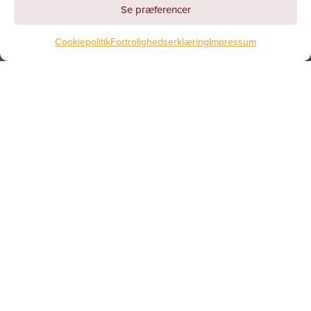
Se præferencer
Cookiepolitik
Fortrolighedserklæring
Impressum