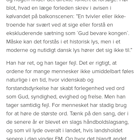
blot, hvad en læge forleden skrev i avisen i
kølvandet på balkonscenen: ”En tvivler eller ikke-
troende har svært ved at sige eller forstå en
ekskluderende sætning som ´Gud bevare kongen`.
Måske kan det forstås i et historisk lys, men i et
moderne og nutidigt dansk lys hører det sig ikke til.”
Han har ret, og han tager fejl. Det er rigtigt, at
ordene for mange mennesker ikke umiddelbart føles
naturlige i en tid, hvor videnskab og
forstandsdyrkelse har skabt forlegenhed ved ord
som Gud, syndighed, evighed og frelse. Men han
tager samtidig fejl. For mennesket har stadig brug
for at høre de største ord. Tænk på den sang, der i
de senere år er blevet en slags håndboldslagsang,
og som vil lyde overalt i landet, hvis landsholdet
senere i dag vinder EM. Og hvor det blandt andet