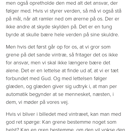
men også opretholde den med alt det ansvar, der
følger med. Hvis vi styrer verden, så må vi også stå
på mål, når alt ramler ned om ørerne på os. Der er
ikke andre at skyde skylden på. Det er en tung
byrde at skulle bære hele verden på sine skuldre.
Men hvis det først går op for os, at vi gror som
grene på det sande vintræ, så fritager det os ikke
for ansvar, men vi skal ikke længere bære det
alene. Det er en lettelse at finde ud af, at vi er tæt
forbundet med Gud. Og med lettelsen følger
glæden, og glæden giver sig udtryk i, at man per
automatik begynder at se mennesket, næsten, i
dem, vi møder på vores vej.
Hvis vi bliver i billedet med vintræet, kan man med
god ret spørge: Kan grene bestemme noget som
helst? Kan en gren bestemme, om den vil vokse den