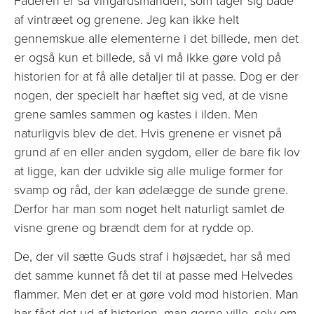
Faderen er så vingårdsmanden, som tager sig både
af vintræet og grenene. Jeg kan ikke helt
gennemskue alle elementerne i det billede, men det
er også kun et billede, så vi må ikke gøre vold på
historien for at få alle detaljer til at passe. Dog er der
nogen, der specielt har hæftet sig ved, at de visne
grene samles sammen og kastes i ilden. Men
naturligvis blev de det. Hvis grenene er visnet på
grund af en eller anden sygdom, eller de bare fik lov
at ligge, kan der udvikle sig alle mulige former for
svamp og råd, der kan ødelægge de sunde grene.
Derfor har man som noget helt naturligt samlet de
visne grene og brændt dem for at rydde op.
De, der vil sætte Guds straf i højsædet, har så med
det samme kunnet få det til at passe med Helvedes
flammer. Men det er at gøre vold mod historien. Man
har fået det ud af historien, man gerne ville, selv om