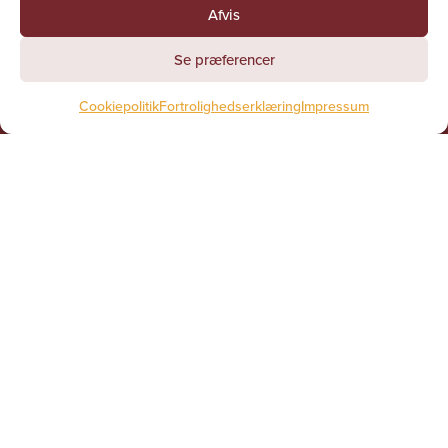
13 samt torsdag og fredag kl. 9 – 13.
Afvis
Genveje
Se præferencer
Kalender
Cookiepolitik
Fortrolighedserklæring
Impressum
Seneste nyt
Prædikener
Dåb
Konfirmation
Vielse
Begravelse
Historie