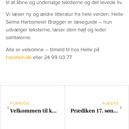
til at åbne og undersøge teksterne og det levede liv.
Vi læser ny og ældre litteratur fra hele verden. Helle
Selma Harbsmeier Brøgger er læseguide – hun
udvælger teksterne, læser dem højt og leder
samtalerne.
Alle er velkomne – tilmeld til hos Helle på
hsb@km.dk
eller 24 99 03 77.
FORRIGE
NÆSTE
Velkommen til kulturnat i Jesuskirken
Prædiken 17. søndag efter trinitatis