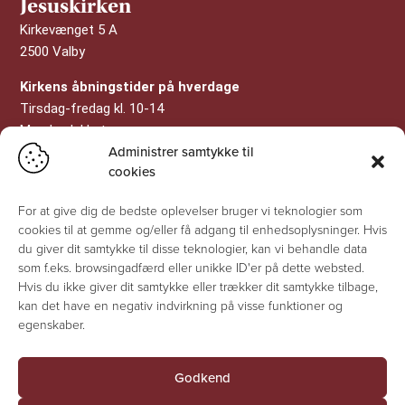
Jesuskirken
Kirkevænget 5 A
2500 Valby
Kirkens åbningstider på hverdage
Tirsdag-fredag kl. 10-14
Mandag lukket
Administrer samtykke til
Ved gudstjenester eller andre kirkelige handlinger lukkes
cookies
kirken for besøgende.
For at give dig de bedste oplevelser bruger vi teknologier som
Læs mere her
cookies til at gemme og/eller få adgang til enhedsoplysninger. Hvis
du giver dit samtykke til disse teknologier, kan vi behandle data
Kirkekontor & sognegård
som f.eks. browsingadfærd eller unikke ID'er på dette websted.
Skovbogårds Alle 11
Hvis du ikke giver dit samtykke eller trækker dit samtykke tilbage,
2500 Valby
kan det have en negativ indvirkning på visse funktioner og
egenskaber.
Tlf:
36 30 35 79
E-mail:
valby.sognvalby@km.dk
Godkend
Kontoret er åbent tirsdag kl. 11 – 17, onsdag kl. 10 –