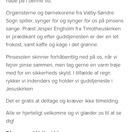
håbe på i denne tid.
Organisterne og børnekorene fra Valby-Søndre
Sogn spiller, synger
for
og synger
for os
på pinsens
sange. Præst Jesper Engholm fra Timotheuskirken
er prædikant og efter gudstjenesten er der en let
frokost, samt kaffe og kage i det grønne.
Pinsesolen skinner forhåbentlig ned på os, når vi
fejrer pinse sammen, men tag gerne en varm trøje
med for en sikkerheds skyld. I tilfælde af regn
rykker vi indendørs og holder vi gudstjeneste i
Jesuskirken
Det er gratis at deltage og kræver ikke tilmelding.
Alle er hjerteligt velkomne og vi glæder os til at se
dig!