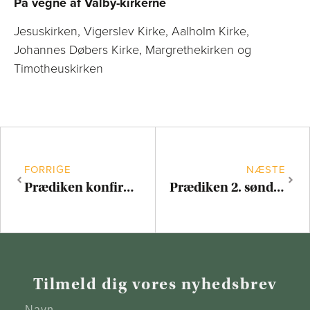
På vegne af Valby-kirkerne
Jesuskirken, Vigerslev Kirke, Aalholm Kirke,
Johannes Døbers Kirke, Margrethekirken og
Timotheuskirken
FORRIGE
NÆSTE
Prædiken konfirmation 1. søndag efter påske
Prædiken 2. søndag efter påske
Tilmeld dig vores nyhedsbrev