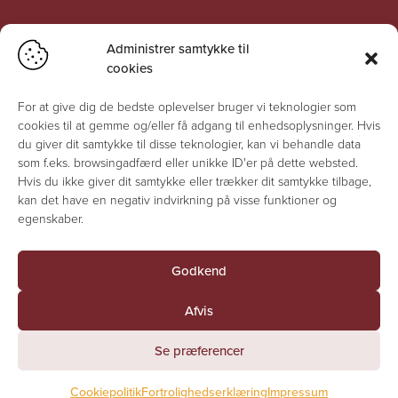
Jesuskirken
Administrer samtykke til
Kirkevænget 5 A
cookies
2500 Valby
For at give dig de bedste oplevelser bruger vi teknologier som
Kirkens åbningstider på hverdage
cookies til at gemme og/eller få adgang til enhedsoplysninger. Hvis
Tirsdag-fredag kl. 10-14
du giver dit samtykke til disse teknologier, kan vi behandle data
Mandag lukket
som f.eks. browsingadfærd eller unikke ID'er på dette websted.
Hvis du ikke giver dit samtykke eller trækker dit samtykke tilbage,
Ved gudstjenester eller andre kirkelige handlinger lukkes
kan det have en negativ indvirkning på visse funktioner og
kirken for besøgende.
egenskaber.
Læs mere her
Godkend
Kirkekontor & sognegård
Afvis
Skovbogårds Alle 11
2500 Valby
Se præferencer
Tlf:
36 30 35 79
E-mail:
valby.sognvalby@km.dk
Cookiepolitik
Fortrolighedserklæring
Impressum