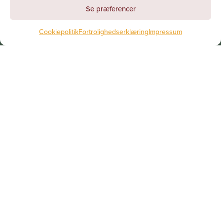
Se præferencer
Cookiepolitik
Fortrolighedserklæring
Impressum
Jesuskirken
Kirkevænget 5 A
2500 Valby
Kirkens åbningstider på hverdage
Tirsdag-fredag kl. 10-14
Mandag lukket