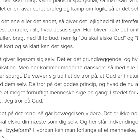
det er en avanceret ordleg og kamp om logik, så er det selv
et ene eller det andet, så giver det lejlighed til at fremfø
est centrale, i alt, hvad Jesus siger. Her bliver hele det om
ruller, bragt ned til to bud, nemlig ”Du skal elske Gud” og 
 kort og så klart kan det siges.
t giver ligesom sig selv. Det er det grundlæggende, og hvi
ikation. Men her kommer moderne danskere så med alle 
er spurgt. De væver sig ud i at de tror på, at Gud er i natu
nd dem selv. De tror på det godes princip, og hvad de nu 
et meget fornuftigt menneske sige en gang: I stedet for a
: Jeg tror på Gud.
 det på det rene, så går bevægelsen videre. Det er ikke no
al elske din næste som dig selv. Og her står indvendinge
e i bydeform? Hvordan kan man forlange af et menneske, a
v?