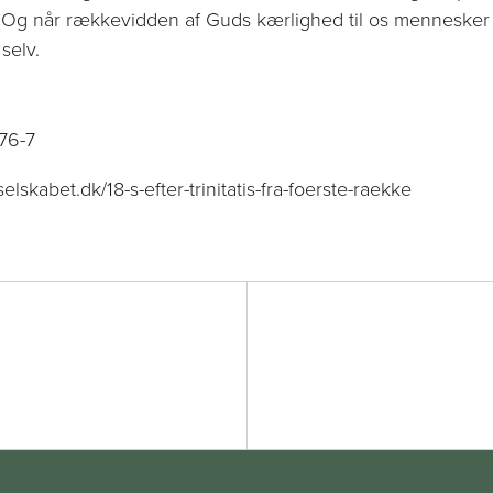
Og når rækkevidden af Guds kærlighed til os mennesker g
selv.
76-7
elskabet.dk/18-s-efter-trinitatis-fra-foerste-raekke