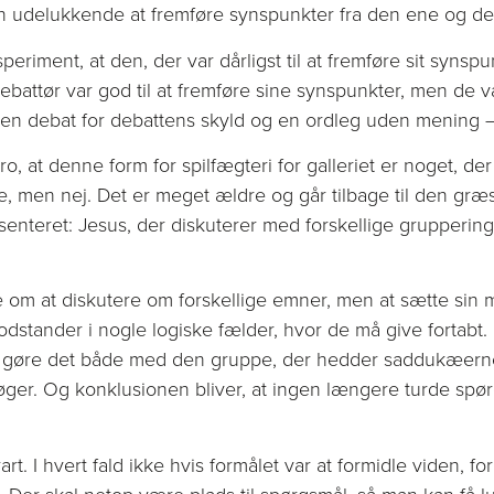
 men udelukkende at fremføre synspunkter fra den ene og d
periment, at den, der var dårligst til at fremføre sit synspu
attør var god til at fremføre sine synspunkter, men de va
en debat for debattens skyld og en ordleg uden mening – 
o, at denne form for spilfægteri for galleriet er noget, de
e, men nej. Det er meget ældre og går tilbage til den græsk
senteret: Jesus, der diskuterer med forskellige grupperinge
kke om at diskutere om forskellige emner, men at sætte sin 
odstander i nogle logiske fælder, hvor de må give fortabt
 at gøre det både med den gruppe, der hedder saddukæer
søger. Og konklusionen bliver, at ingen længere turde s
art. I hvert fald ikke hvis formålet var at formidle viden, fo
 Der skal netop være plads til spørgsmål, så man kan få l