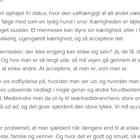
n ophøjet fri status, hvor den uafhængigt af alt andet væ
 følge med som en lydig hund i snor. Kærligheden er tøjl
oget sludder. Et menneske kan styre sin kærlighed, eller i
ykkelig, ugengældt kærlighed, og så acceptere det.
esker, der ikke engang kan elske sig selv? Ja, de få, de
. Og hvis man er så langt ude, så må vejen gå gennem at læ
l at elske andre. At acceptere, at man er, som man er.
n vis indflydelse på, hvordan man ser ud, og hvordan man
s udseende nedlagt i nogle gener og andre forudbestemte
. Medmindre man da vil ty til skønhedsbranchens store
 gå ud ad, og det giver sjældent den store lykke. Vi må acce
 problemet, at man sjældent når længere end til at elske 
ste, familie og venner. Og hvor det er godt og smukt, så e