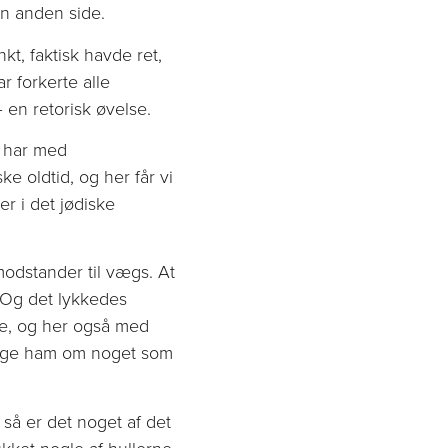
en anden side.
nkt, faktisk havde ret,
r forkerte alle
en retorisk øvelse.
r har med
e oldtid, og her får vi
r i det jødiske
modstander til vægs. At
. Og det lykkedes
ne, og her også med
pørge ham om noget som
r så er det noget af det
ukket nogle af hullerne