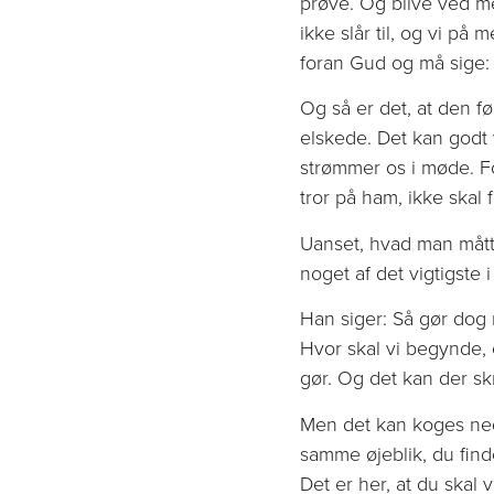
prøve. Og blive ved me
ikke slår til, og vi på
foran Gud og må sige: 
Og så er det, at den f
elskede. Det kan godt 
strømmer os i møde. F
tror på ham, ikke skal 
Uanset, hvad man måt
noget af det vigtigste i
Han siger: Så gør dog
Hvor skal vi begynde,
gør. Og det kan der sk
Men det kan koges ned 
samme øjeblik, du find
Det er her, at du skal