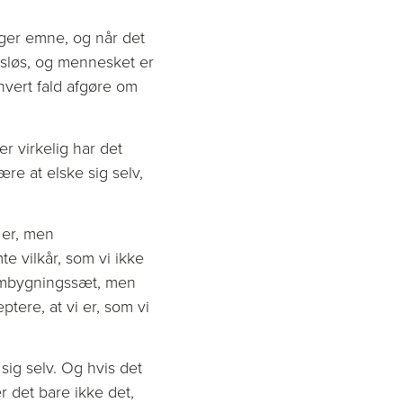
lger emne, og når det
esløs, og mennesket er
 hvert fald afgøre om
r virkelig har det
re at elske sig selv,
 er, men
 vilkår, som vi ikke
 ombygningssæt, men
ptere, at vi er, som vi
sig selv. Og hvis det
r det bare ikke det,