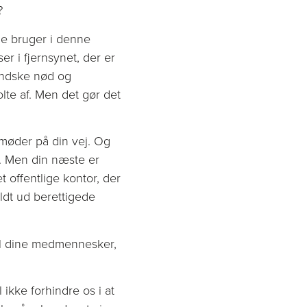
?
e bruger i denne
 i fjernsynet, der er
mindske nød og
lte af. Men det gør det
 møder på din vej. Og
n. Men din næste er
 offentlige kontor, der
fuldt ud berettigede
il dine medmennesker,
ikke forhindre os i at