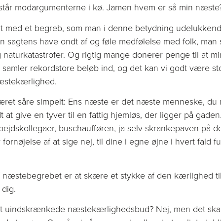
 står modargumenterne i kø. Jamen hvem er så min næste
t med et begreb, som man i denne betydning udelukkend
agtens have ondt af og føle medfølelse med folk, man ser
og naturkatastrofer. Og rigtig mange donerer penge til at 
samler rekordstore beløb ind, og det kan vi godt være sto
æstekærlighed.
 været såre simpelt: Ens næste er det næste menneske, du
 at give en tyver til en fattig hjemløs, der ligger på gade
bejdskollegaer, buschaufføren, ja selv skrankepaven på det
fornøjelse af at sige nej, til dine i egne øjne i hvert fald 
 næstebegrebet er at skære et stykke af den kærlighed t
 dig.
det uindskrænkede næstekærlighedsbud? Nej, men det skal 