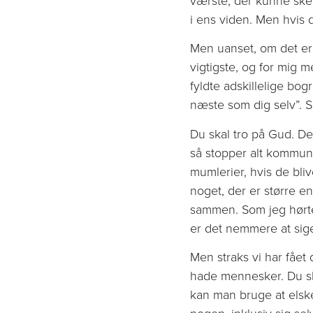
i ens viden. Men hvis 
Men uanset, om det er d
vigtigste, og for mig m
fyldte adskillelige bog
næste som dig selv”. Så
Du skal tro på Gud. De
så stopper alt kommun
mumlerier, hvis de bliv
noget, der er større e
sammen. Som jeg hørte 
er det nemmere at sige
Men straks vi har fået
hade mennesker. Du sk
kan man bruge at elsk
nogen, inklusiv sig sel