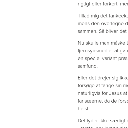
rigtigt eller forkert,
Tillad mig det tankeeks
mens den overlegne deb
sammen. Så bliver det 
Nu skulle man måske tr
fjernsynsmediet at gør
en speciel variant præ
samfund.
Eller det drejer sig i
forsøge at fange sin m
naturligvis for Jesus
farisæerne, da de for
helst.
Det lyder ikke særligt r
værste, der kunne ske.