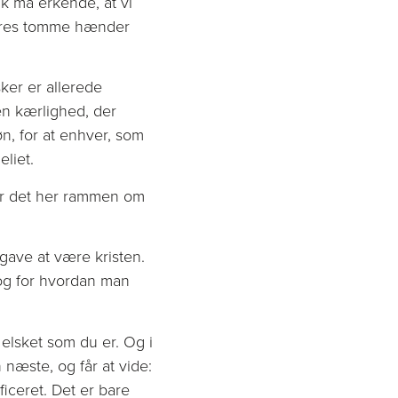
ik må erkende, at vi
d vores tomme hænder
ker er allerede
en kærlighed, der
n, for at enhver, som
liet.
er det her rammen om
gave at være kristen.
bog for hvordan man
 elsket som du er. Og i
næste, og får at vide:
iceret. Det er bare