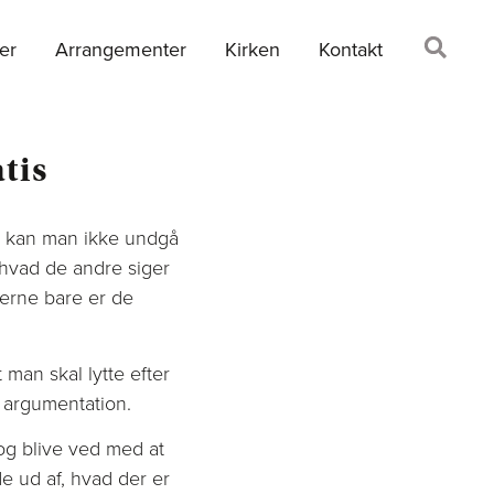
er
Arrangementer
Kirken
Kontakt
tis
em kan man ikke undgå
 hvad de andre siger
derne bare er de
 man skal lytte efter
s argumentation.
og blive ved med at
de ud af, hvad der er