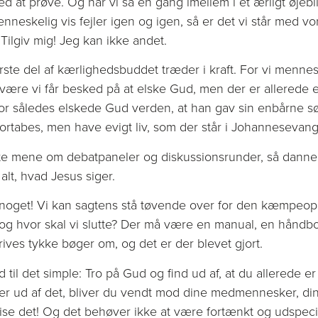
d at prøve. Og når vi så en gang imellem i et ærligt øjebl
 menneskelig vis fejler igen og igen, så er det vi står me
Tilgiv mig! Jeg kan ikke andet.
ørste del af kærlighedsbuddet træder i kraft. For vi mennes
være vi får besked på at elske Gud, men der er allerede 
or således elskede Gud verden, at han gav sin enbårne sø
fortabes, men have evigt liv, som der står i Johannesevange
te mene om debatpaneler og diskussionsrunder, så dann
 alt, hvad Jesus siger.
 noget! Vi kan sagtens stå tøvende over for den kæmpeop
 og hvor skal vi slutte? Der må være en manual, en hånd
rives tykke bøger om, og det er der blevet gjort.
til det simple: Tro på Gud og find ud af, at du allerede er
er ud af det, bliver du vendt mod dine medmennesker, din 
 vise det! Og det behøver ikke at være fortænkt og udspecif