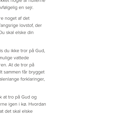
følgelig en sejr.
re noget af det
fangsrige lovstof, der
”Du skal elske din
s du ikke tror på Gud,
mulige vattede
ren. At de tror på
alt sammen får brygget
lenlange forklaringer,
k at tro på Gud og
rne igen i kø. Hvordan
t det skal elske