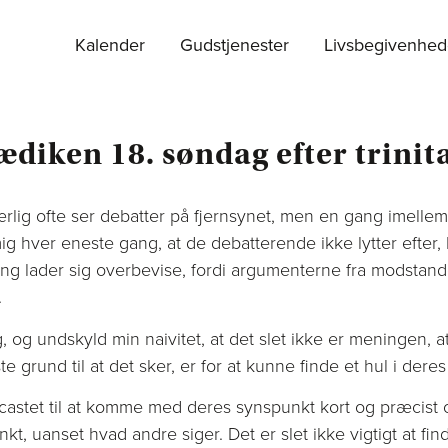
Kalender
Gudstjenester
Livsbegivenhed
ædiken 18. søndag efter trinita
særlig ofte ser debatter på fjernsynet, men en gang imell
mig hver eneste gang, at de debatterende ikke lytter efter,
ang lader sig overbevise, fordi argumenterne fra modstan
.
ig, og undskyld min naivitet, at det slet ikke er meningen, at
 grund til at det sker, er for at kunne finde et hul i dere
castet til at komme med deres synspunkt kort og præcist 
nkt, uanset hvad andre siger. Det er slet ikke vigtigt at fin