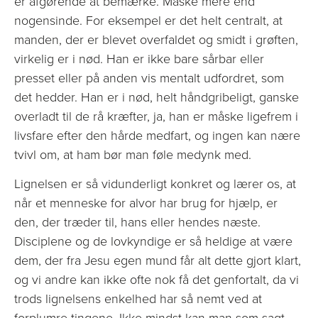
er afgørende at bemærke. Måske mere end
nogensinde. For eksempel er det helt centralt, at
manden, der er blevet overfaldet og smidt i grøften,
virkelig er i nød. Han er ikke bare sårbar eller
presset eller på anden vis mentalt udfordret, som
det hedder. Han er i nød, helt håndgribeligt, ganske
overladt til de rå kræfter, ja, han er måske ligefrem i
livsfare efter den hårde medfart, og ingen kan nære
tvivl om, at ham bør man føle medynk med.
Lignelsen er så vidunderligt konkret og lærer os, at
når et menneske for alvor har brug for hjælp, er
den, der træder til, hans eller hendes næste.
Disciplene og de lovkyndige er så heldige at være
dem, der fra Jesu egen mund får alt dette gjort klart,
og vi andre kan ikke ofte nok få det genfortalt, da vi
trods lignelsens enkelhed har så nemt ved at
forplumre tingene. Ikke mindst kan man som sagt