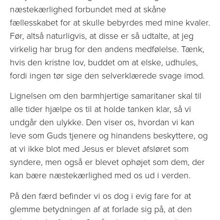
næstekærlighed forbundet med at skåne
fællesskabet for at skulle bebyrdes med mine kvaler.
Før, altså naturligvis, at disse er så udtalte, at jeg
virkelig har brug for den andens medfølelse. Tænk,
hvis den kristne lov, buddet om at elske, udhules,
fordi ingen tør sige den selverklærede svage imod.
Lignelsen om den barmhjertige samaritaner skal til
alle tider hjælpe os til at holde tanken klar, så vi
undgår den ulykke. Den viser os, hvordan vi kan
leve som Guds tjenere og hinandens beskyttere, og
at vi ikke blot med Jesus er blevet afsløret som
syndere, men også er blevet ophøjet som dem, der
kan bære næstekærlighed med os ud i verden.
På den færd befinder vi os dog i evig fare for at
glemme betydningen af at forlade sig på, at den