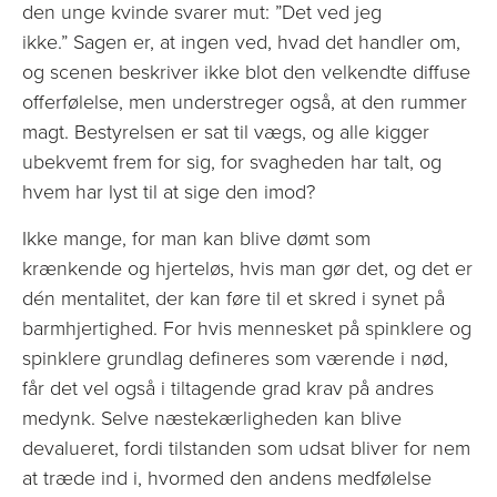
den unge kvinde svarer mut: ”Det ved jeg
ikke.” Sagen er, at ingen ved, hvad det handler om,
og scenen beskriver ikke blot den velkendte diffuse
offerfølelse, men understreger også, at den rummer
magt. Bestyrelsen er sat til vægs, og alle kigger
ubekvemt frem for sig, for svagheden har talt, og
hvem har lyst til at sige den imod?
Ikke mange, for man kan blive dømt som
krænkende og hjerteløs, hvis man gør det, og det er
dén mentalitet, der kan føre til et skred i synet på
barmhjertighed. For hvis mennesket på spinklere og
spinklere grundlag defineres som værende i nød,
får det vel også i tiltagende grad krav på andres
medynk. Selve næstekærligheden kan blive
devalueret, fordi tilstanden som udsat bliver for nem
at træde ind i, hvormed den andens medfølelse