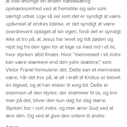
at ville aftvinge en anden næstekærlig
opmærksomhed ved at fremstille sig selv som
særligt udsat. Lige så vel som det er syndigt at være
upåvirket af andres lidelse, er det syndigt at være
overdrevent optaget af sin egen, fordi det er syndigt
ikke at tro på, at Jesus har levet og lidt døden og
rejst sig fra den igen for at tage os med ind i et liv,
hvor styrken altid findes. Hvor ”mennesket i sit indre
kan være stærkere end den ydre skæbne,” som
Viktor Frankl formulerer det. Dette kan et menneske
være, når det tror på, at alt i kraft af Kristus er blevet
én tilgivet, og at han elsker til evig tid. Dette er
essensen af den styrke, der strømmer til os, og tror
man på det, bliver den kun dag for dag større.
Styrken bor i vort indre, og man ærer Gud ved at
ære dén. Og ved at give den videre til andre.