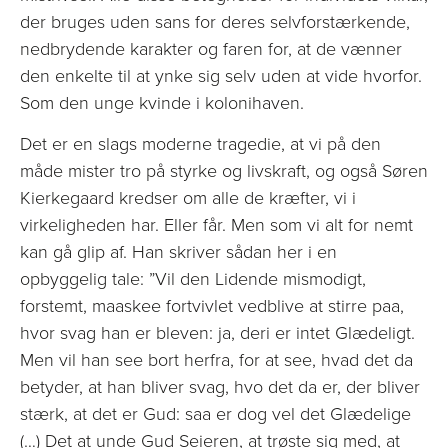
der bruges uden sans for deres selvforstærkende,
nedbrydende karakter og faren for, at de vænner
den enkelte til at ynke sig selv uden at vide hvorfor.
Som den unge kvinde i kolonihaven.
Det er en slags moderne tragedie, at vi på den
måde mister tro på styrke og livskraft, og også Søren
Kierkegaard kredser om alle de kræfter, vi i
virkeligheden har. Eller får. Men som vi alt for nemt
kan gå glip af. Han skriver sådan her i en
opbyggelig tale: ”Vil den Lidende mismodigt,
forstemt, maaskee fortvivlet vedblive at stirre paa,
hvor svag han er bleven: ja, deri er intet Glædeligt.
Men vil han see bort herfra, for at see, hvad det da
betyder, at han bliver svag, hvo det da er, der bliver
stærk, at det er Gud: saa er dog vel det Glædelige
(…) Det at unde Gud Seieren, at trøste sig med, at