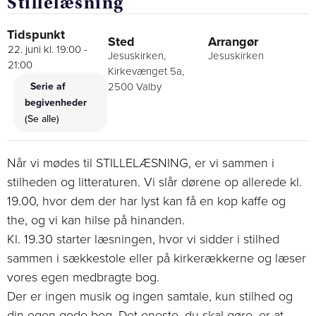
Stillelæsning
Tidspunkt
Sted
Arrangør
22. juni kl. 19:00
-
Jesuskirken,
Jesuskirken
21:00
Kirkevænget 5a,
Serie af
2500 Valby
begivenheder
(Se alle)
Når vi mødes til STILLELÆSNING, er vi sammen i
stilheden og litteraturen. Vi slår dørene op allerede kl.
19.00, hvor dem der har lyst kan få en kop kaffe og
the, og vi kan hilse på hinanden.
Kl. 19.30 starter læsningen, hvor vi sidder i stilhed
sammen i sækkestole eller på kirkerækkerne og læser
vores egen medbragte bog.
Der er ingen musik og ingen samtale, kun stilhed og
din egen gode bog. Det eneste, du skal gøre, er at