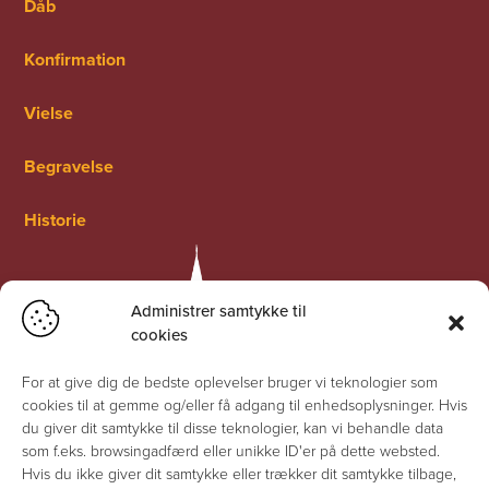
Dåb
Konfirmation
Vielse
Begravelse
Historie
Administrer samtykke til
cookies
For at give dig de bedste oplevelser bruger vi teknologier som
cookies til at gemme og/eller få adgang til enhedsoplysninger. Hvis
du giver dit samtykke til disse teknologier, kan vi behandle data
som f.eks. browsingadfærd eller unikke ID'er på dette websted.
Hvis du ikke giver dit samtykke eller trækker dit samtykke tilbage,