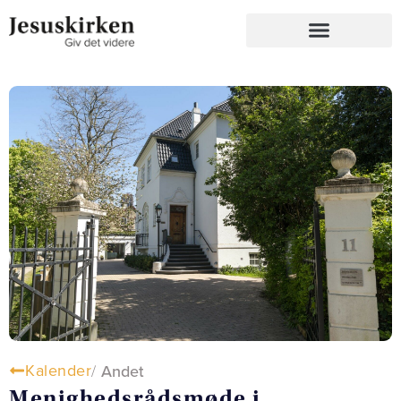
Kalender
/
Andet
Menighedsrådsmøde i