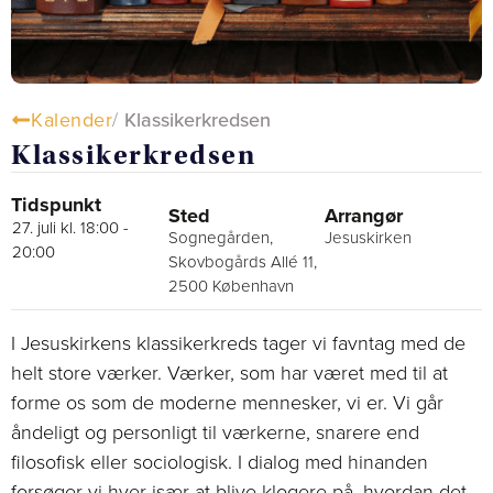
Kalender
/
Klassikerkredsen
Klassikerkredsen
Tidspunkt
Sted
Arrangør
27. juli kl. 18:00
-
Sognegården,
Jesuskirken
20:00
Skovbogårds Allé 11,
2500 København
I Jesuskirkens klassikerkreds tager vi favntag med de
helt store værker. Værker, som har været med til at
forme os som de moderne mennesker, vi er. Vi går
åndeligt og personligt til værkerne, snarere end
filosofisk eller sociologisk. I dialog med hinanden
forsøger vi hver især at blive klogere på, hvordan det