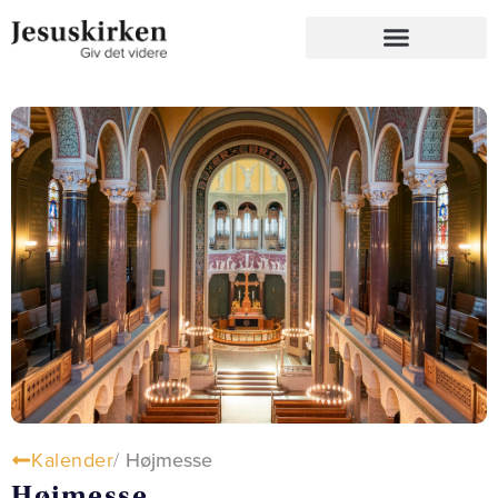
Kalender
/
Højmesse
Højmesse