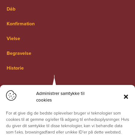
Dåb
Konfirmation
Vielse
Begravelse
Historie
Administrer samtykke til
cookies
For at give dig de bedste oplevelser bruger vi teknologier som
cookies til at gemme og/eller få adgang til enhedsoplysninger. Hvis
du giver dit samtykke til disse teknologier, kan vi behandle data
som f.eks. browsingadfærd eller unikke ID'er på dette websted.