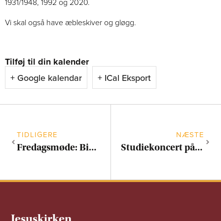
1931/1948, 1992 og 2020.
Vi skal også have æbleskiver og gløgg.
Tilføj til din kalender
+ Google kalendar
+ ICal Eksport
TIDLIGERE
NÆSTE
Fredagsmøde: Bibelarbejde i krigstid
Studiekoncert på Cavaillé-Coll-orglet
Jesuskirken