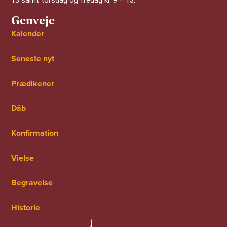
13 samt torsdag og fredag kl. 9 – 13.
Genveje
Kalender
Seneste nyt
Prædikener
Dåb
Konfirmation
Vielse
Begravelse
Historie