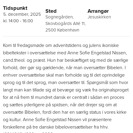
Tidspunkt
Sted
Arrangør
5. december, 2025
Sognegården,
Jesuskirken
kl. 14:00
-
16:00
Skovbogårds Allé 11,
2500 København
Kom til fredagsmøde om adventstidens og julens ikoniske
bibeltekster i oversættelse med Anne Sofie Engelstad Nissen,
cand.theol. og præst. Hun har beskæftiget sig med de særlige
forhold, der gør sig gældende, når man oversætter Bibelen. I
enhver oversættelse skal man forholde sig til det oprindelige
sprog og til det sprog, man oversætter til. Spørgsmål som hvor
langt man kan tillade sig at bevæge sig væk fra originalsproget
for at nå frem til mundret dansk er centralt i sådan en proces
og sættes yderligere på spidsen, når det drejer sig om at
oversætte Bibelen, fordi den har en særlig status i vores kirke
og kultur. Anne Sofie Engelstad Nissen vil præsentere
forskellene på tre danske bibeloversættelser fra hhv.