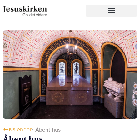
Kalender
/
Åbent hus
Åbent hus