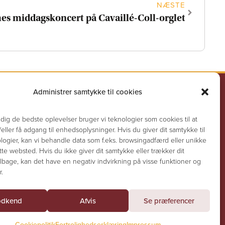
NÆSTE
es middagskoncert på Cavaillé-Coll-orglet
Administrer samtykke til cookies
gnegård
Genveje
Kalender
 dig de bedste oplevelser bruger vi teknologier som cookies til at
ler få adgang til enhedsoplysninger. Hvis du giver dit samtykke til
Seneste nyt
logier, kan vi behandle data som f.eks. browsingadfærd eller unikke
Prædikener
tte websted. Hvis du ikke giver dit samtykke eller trækker dit
Dåb
lbage, kan det have en negativ indvirkning på visse funktioner og
m.dk
Konfirmation
.
 11 – 17, onsdag kl.
Vielse
ag kl. 9 – 13.
Begravelse
dkend
Afvis
Se præferencer
Historie
Cookiepolitik
Fortrolighedserklæring
Impressum