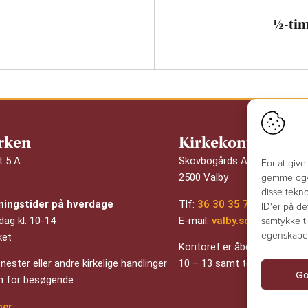
½-tim
rken
Kirkekontor & so
t 5 A
Skovbogårds Alle 11
For at give
gemme og/el
2500 Valby
disse tekno
ningstider på hverdage
Tlf:
36 30 35 79
ID'er på de
samtykke ti
dag kl. 10-14
E-mail:
valby.sognvalby@k
egenskaber
ket
Kontoret er åbent tirsdag kl.
ester eller andre kirkelige handlinger
10 – 13 samt torsdag og fred
Go
en for besøgende.
her