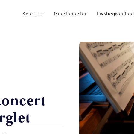
Kalender
Gudstjenester
Livsbegivenhed
oncert
rglet