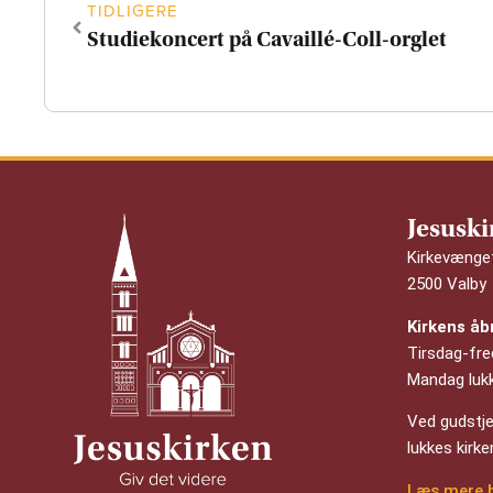
TIDLIGERE
Studiekoncert på Cavaillé-Coll-orglet
Jesuski
Kirkevænge
2500 Valby
Kirkens åb
Tirsdag-fre
Mandag luk
Ved gudstjen
lukkes kirk
Læs mere 